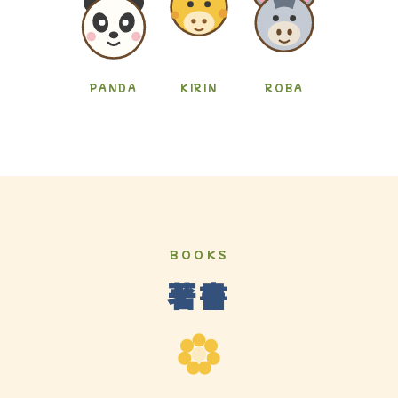
PANDA
KIRIN
ROBA
BOOKS
著書