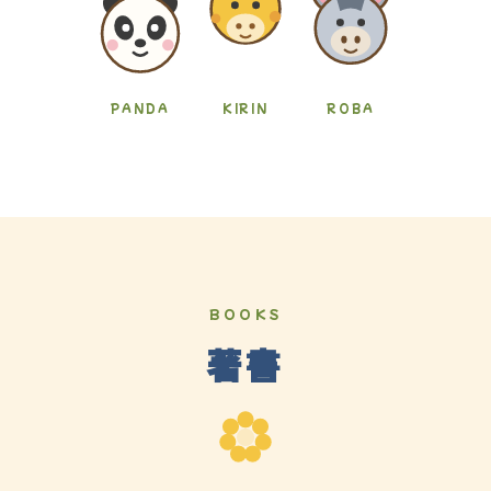
PANDA
KIRIN
ROBA
BOOKS
著書