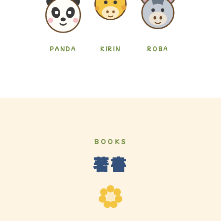
PANDA
KIRIN
ROBA
BOOKS
著書