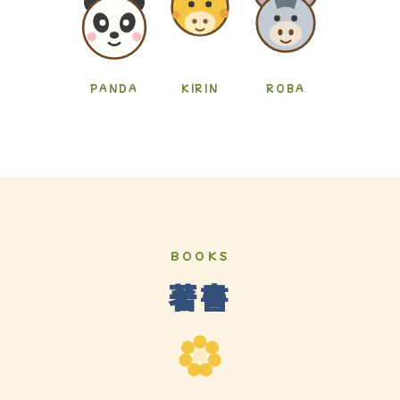
PANDA
KIRIN
ROBA
BOOKS
著書