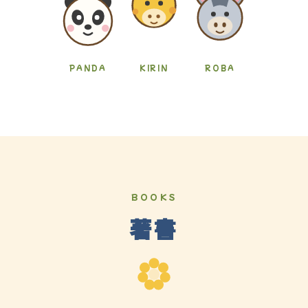
PANDA
KIRIN
ROBA
BOOKS
著書